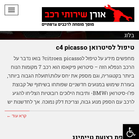
תפריט
בלוג
טיפול לסיטרואן c4 picasso
מחפשים מידע על טיפול לcitroen picasso? בואו נדבר על
הרכב הנפלא הזה – סיטרואן פיקאסו הוא רכב 7 מקומות הנוח
ביותר בקטגוריה, וגם מספק את יחס עלות\תועלת הגבוה ביותר,
בעזרת שימוש במנועים חדשניים שפותחו בשיתוף של קבוצת
פז'ו-סיטרואן וBMW- ותיבות הילוכים רובוטיות הצליחו להגיע
לרכב עם הספק מנוע גבוה, וצריכת דלק נמוכה. אך לחדשנות יש
קרא עוד ←
פתח סרגל נגישות
החלפת רצועת טיימינג