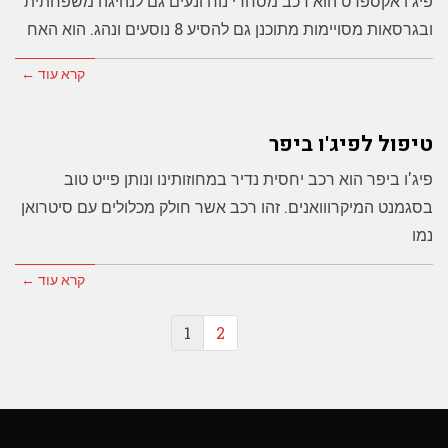
פיג'ו אקספרט הוא רכב מסחרי נוח ונעים גם לנהיגה משפחתית
ובגרסאות מסויימות מתוכנן גם להסיע 8 נוסעים ונהג. הוא האח
קרא עוד ←
טיפול לפיג'ו ביפר
פיג'ו ביפר הוא רכב יחסית נדיר במחוזותינו ונותן פייט טוב
בסגמנט המיקרווואנים. זהו רכב אשר חולק מכלולים עם סיטרואן
נמו
קרא עוד ←
1
2